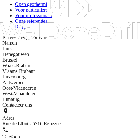
Open geothermie
Voor particulieren
Voor professionals
Onze referenties
Blog
Referenties per provincie
Namen
Luik
Henegouwen
Brussel
Waals-Brabant
Vlaams-Brabant
Luxemburg
Antwerpen
Oost-Vlaanderen
West-Vlaanderen
Limburg
Contacteer ons
Adres
Rue de Libut - 5310 Eghezee
Telefoon