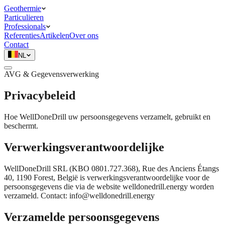
Geothermie
Particulieren
Professionals
Referenties
Artikelen
Over ons
Contact
NL
AVG & Gegevensverwerking
Privacybeleid
Hoe WellDoneDrill uw persoonsgegevens verzamelt, gebruikt en
beschermt.
Verwerkingsverantwoordelijke
WellDoneDrill SRL (KBO 0801.727.368), Rue des Anciens Étangs
40, 1190 Forest, België is verwerkingsverantwoordelijke voor de
persoonsgegevens die via de website welldonedrill.energy worden
verzameld. Contact: info@welldonedrill.energy
Verzamelde persoonsgegevens