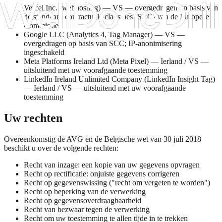
Vercel Inc. (webhosting) — VS — overgedragen op basis van
de standaard contractuele clausules (SCC) van de Europese
Commissie
Google LLC (Analytics 4, Tag Manager) — VS —
overgedragen op basis van SCC; IP-anonimisering
ingeschakeld
Meta Platforms Ireland Ltd (Meta Pixel) — Ierland / VS —
uitsluitend met uw voorafgaande toestemming
LinkedIn Ireland Unlimited Company (LinkedIn Insight Tag)
— Ierland / VS — uitsluitend met uw voorafgaande
toestemming
Uw rechten
Overeenkomstig de AVG en de Belgische wet van 30 juli 2018
beschikt u over de volgende rechten:
Recht van inzage: een kopie van uw gegevens opvragen
Recht op rectificatie: onjuiste gegevens corrigeren
Recht op gegevenswissing ("recht om vergeten te worden")
Recht op beperking van de verwerking
Recht op gegevensoverdraagbaarheid
Recht van bezwaar tegen de verwerking
Recht om uw toestemming te allen tijde in te trekken