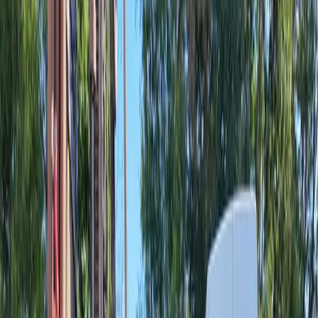
Wechseln Sie zu Geothermie
Geothermie ist die Referenzlösung für dauerhaften und
leistungsstarken thermischen Komfort. Geeignet für kleine Projekte
ebenso wie große Wärmenetze, bietet sie zuverlässige, lokale und
effiziente Energie.
Senken Sie Ihre Rechnungen
Geothermie nutzt die im Boden verfügbare Energie, um Ihr
Gebäude mit sehr hoher Effizienz zu heizen und zu kühlen. Sie
reduzieren Ihre Energiekosten nachhaltig.
Senken Sie Ihre Rechnungen