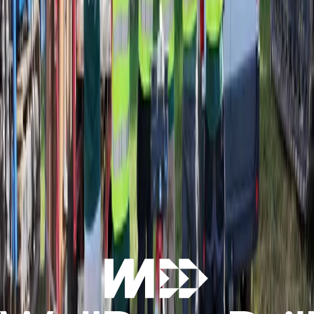
zum Heizen und Kühlen Ihres Hauses mit einem ausgezeichneten
Komfortniveau und einer starken Kostenstabilität auf lange Sicht.
Angebot anfordern
→
Für Unternehmen
Geothermie für große Projekte
Bauträger, Planungsbüros, Architekten, Installateure, öffentliche
Akteure: Wir intervenieren bei kollektiven Wohn-, Tertiär-,
Industrie- und Institutionsprojekten.
Mein Projekt einreichen
→