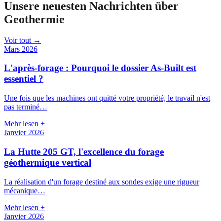
Unsere neuesten Nachrichten
über
Geothermie
Voir tout →
Mars 2026
L'après-forage : Pourquoi le dossier As-Built est
essentiel ?
Une fois que les machines ont quitté votre propriété, le travail n'est
pas terminé…
Mehr lesen
+
Janvier 2026
La Hutte 205 GT, l'excellence du forage
géothermique vertical
La réalisation d'un forage destiné aux sondes exige une rigueur
mécanique…
Mehr lesen
+
Janvier 2026