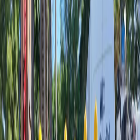
Geothermie nutzt die im Boden verfügbare Energie, um Ihr
Gebäude mit sehr hoher Effizienz zu heizen und zu kühlen. Sie
reduzieren Ihre Energiekosten nachhaltig.
Reduzieren Sie Ihren CO₂-Fußabdruck
Geothermie ist eine lokale, erneuerbare und diskrete Lösung. Sie
ermöglicht eine starke Reduzierung der Heizungsemissionen und
hilft, fossile Brennstoffe schrittweise zu verlassen.
Reduzieren Sie Ihren CO₂-Fußabdruck
Geothermie ist eine lokale, erneuerbare und diskrete Lösung. Sie
ermöglicht eine starke Reduzierung der Heizungsemissionen und
hilft, fossile Brennstoffe schrittweise zu verlassen.
Verbessern Sie Ihren Komfort
Stabile Temperatur dank Heizung und Kühlung, unsichtbare
Oberflächenlösung und dauerhafte Leistung: Geothermie verbessert
den Komfort Sommer wie Winter.
Verbessern Sie Ihren Komfort