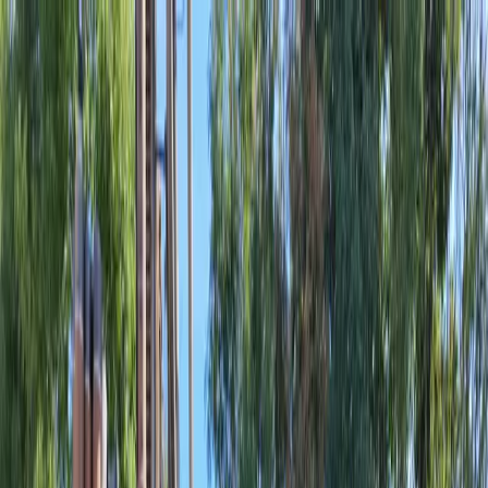
Geothermie
Privatkunden
Profis
Referenzen
Artikel
Über uns
Kontakt
DE
Experte für Geothermie-Bohrungen in
Luxemburg
Wir realisieren Ihre geschlossenen und offenen Geothermie-
Bohrungen für Häuser, Tertiärgebäude, öffentliche Projekte und
Immobilienprojekte in Luxemburg und der Großregion. Mit
WellDoneDrill wird Geothermie zu einer konkreten, zuverlässigen
und rentablen Lösung.
Kostenloses Angebot anfordern.
Unsere Dienstleistungen entdecken