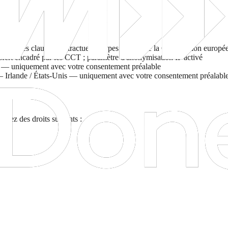
ré par les clauses contractuelles types (CCT) de la Commission europé
rt encadré par les CCT ; paramètre d'anonymisation IP activé
is — uniquement avec votre consentement préalable
 Irlande / États-Unis — uniquement avec votre consentement préalabl
osez des droits suivants :