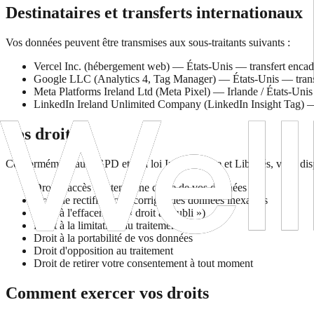
Destinataires et transferts internationaux
Vos données peuvent être transmises aux sous-traitants suivants :
Vercel Inc. (hébergement web) — États-Unis — transfert encad
Google LLC (Analytics 4, Tag Manager) — États-Unis — transfe
Meta Platforms Ireland Ltd (Meta Pixel) — Irlande / États-Un
LinkedIn Ireland Unlimited Company (LinkedIn Insight Tag) —
Vos droits
Conformément au RGPD et à la loi Informatique et Libertés, vous disp
Droit d'accès : obtenir une copie de vos données
Droit de rectification : corriger des données inexactes
Droit à l'effacement (« droit à l'oubli »)
Droit à la limitation du traitement
Droit à la portabilité de vos données
Droit d'opposition au traitement
Droit de retirer votre consentement à tout moment
Comment exercer vos droits