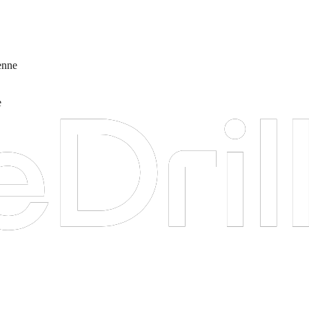
enne
e