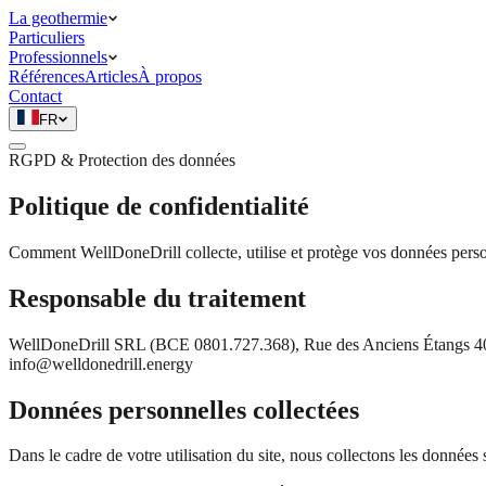
La geothermie
Particuliers
Professionnels
Références
Articles
À propos
Contact
FR
RGPD & Protection des données
Politique de confidentialité
Comment WellDoneDrill collecte, utilise et protège vos données perso
Responsable du traitement
WellDoneDrill SRL (BCE 0801.727.368), Rue des Anciens Étangs 40, 119
info@welldonedrill.energy
Données personnelles collectées
Dans le cadre de votre utilisation du site, nous collectons les données 