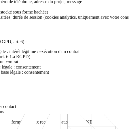
méro de téléphone, adresse du projet, message
(stocké sous forme hachée)
isitées, durée de session (cookies analytics, uniquement avec votre con
RGPD, art. 6) :
e : intérêt légitime / exécution d'un contrat
(art. 6.1.a RGPD)
'un contrat
 légale : consentement
 base légale : consentement
r contact
urs
mum (conformément aux recommandations de la CNIL)