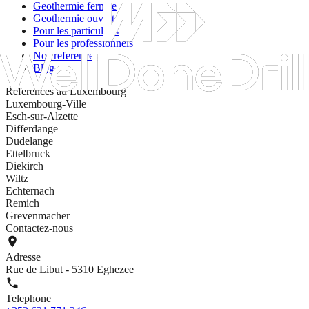
Geothermie fermee
Geothermie ouverte
Pour les particuliers
Pour les professionnels
Nos references
Blog
References au Luxembourg
Luxembourg-Ville
Esch-sur-Alzette
Differdange
Dudelange
Ettelbruck
Diekirch
Wiltz
Echternach
Remich
Grevenmacher
Contactez-nous
Adresse
Rue de Libut - 5310 Eghezee
Telephone